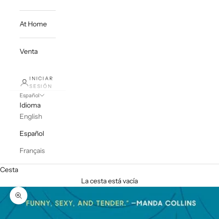
At Home
Venta
INICIAR
SESIÓN
Español
Idioma
English
Español
Français
Cesta
La cesta está vacía
Zoom