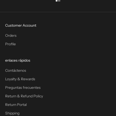
Ir al artículo 1
Ir al artículo 2
Ir al artículo 3
Customer Account
Orders
Profile
enlaces rápidos
Contáctenos
Loyalty & Rewards
Preguntas frecuentes
Return & Refund Policy
Return Portal
Shipping