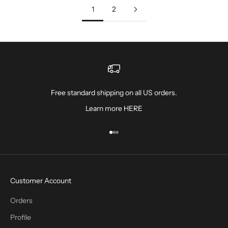
1
2
Free standard shipping on all US orders.
Learn more
HERE
Ir al artículo 1
Ir al artículo 2
Ir al artículo 3
Customer Account
Orders
Profile