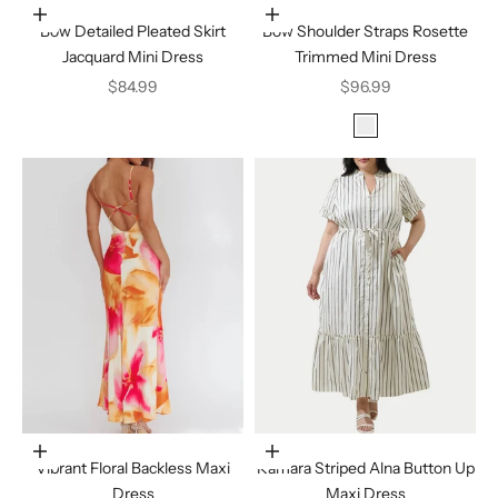
Elige opciones
Elige opciones
Bow Detailed Pleated Skirt
Bow Shoulder Straps Rosette
Jacquard Mini Dress
Trimmed Mini Dress
Precio de oferta
Precio de oferta
$84.99
$96.99
Color
Ivory
Elige opciones
Elige opciones
Vibrant Floral Backless Maxi
Kamara Striped Alna Button Up
Dress
Maxi Dress