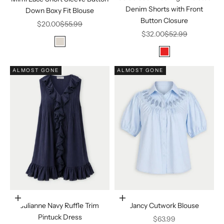
Denim Shorts with Front
Down Boxy Fit Blouse
Button Closure
Precio de oferta
Precio normal
$20.00
$55.99
Precio de oferta
Precio normal
$32.00
$52.99
Color
Natural
Color
Red
ALMOST GONE
ALMOST GONE
Elige opciones
Elige opciones
Julianne Navy Ruffle Trim
Jancy Cutwork Blouse
Pintuck Dress
Precio de oferta
$63.99