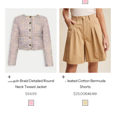
Color
Pink
Elige opciones
Elige opciones
Sequin Braid Detailed Round
Pleated Cotton Bermuda
Neck Tweed Jacket
Shorts
Precio de oferta
Precio de oferta
Precio normal
$64.99
$25.00
$42.99
Color
Color
Pink
Beige