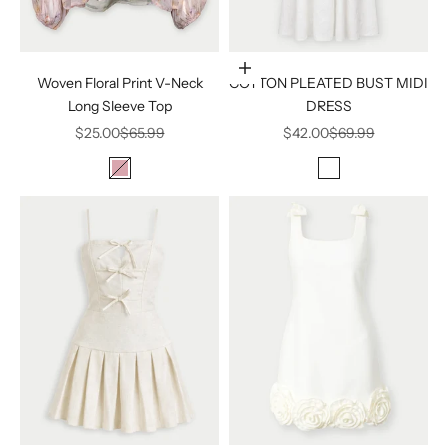
Elige opciones
Woven Floral Print V-Neck
COTTON PLEATED BUST MIDI
Long Sleeve Top
DRESS
Precio de oferta
Precio normal
Precio de oferta
Precio normal
$25.00
$65.99
$42.00
$69.99
Color
Color
Blush
Off White