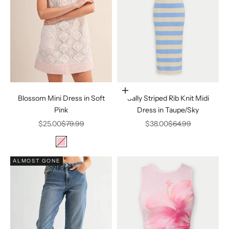
Elige opciones
Blossom Mini Dress in Soft
Sally Striped Rib Knit Midi
Pink
Dress in Taupe/Sky
Precio de oferta
Precio normal
Precio de oferta
Precio normal
$25.00
$79.99
$38.00
$64.99
Color
Pink
ALMOST GONE