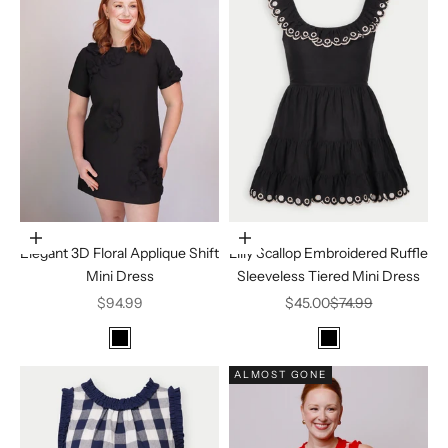
Elige opciones
Elige opciones
Elegant 3D Floral Applique Shift
Lilly Scallop Embroidered Ruffle
Mini Dress
Sleeveless Tiered Mini Dress
Precio de oferta
Precio de oferta
Precio normal
$94.99
$45.00
$74.99
Color
Color
Black
Black
ALMOST GONE