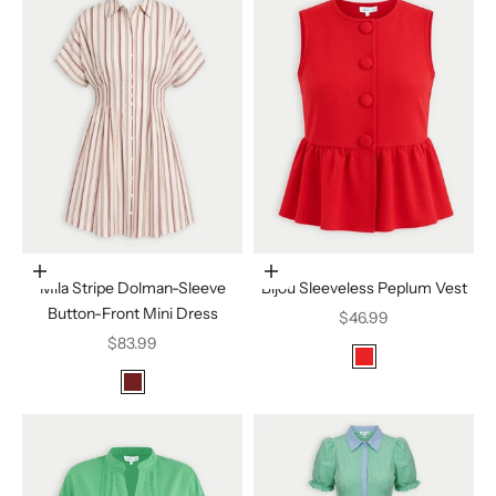
Elige opciones
Elige opciones
Mila Stripe Dolman-Sleeve
Bijou Sleeveless Peplum Vest
Button-Front Mini Dress
Precio de oferta
$46.99
Precio de oferta
$83.99
Color
Red
Color
plum