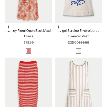
Elige opciones
Elige opciones
Ashley Floral Open Back Maxi
Angel Sardine Embroidered
Dress
Sweater Vest
Precio de oferta
Precio de oferta
Precio normal
$78.99
$35.00
$56.99
Color
Color
Peachy Pink
Cream