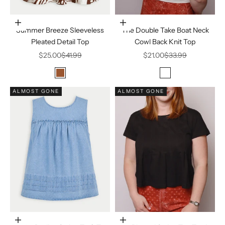
Elige opciones
Elige opciones
Summer Breeze Sleeveless
The Double Take Boat Neck
Pleated Detail Top
Cowl Back Knit Top
Precio de oferta
Precio normal
Precio de oferta
Precio normal
$25.00
$41.99
$21.00
$33.99
Color
Color
Brown
White
ALMOST GONE
ALMOST GONE
Elige opciones
Elige opciones