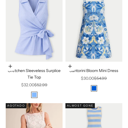
Elige opciones
Elige opciones
Gretchen Sleeveless Surplice
Santorini Bloom Mini Dress
Tie Top
Precio de oferta
Precio normal
$30.00
$54.99
Precio de oferta
Precio normal
$32.00
$52.99
Color
Blue
Color
Sky Blue
AGOTADO
ALMOST GONE