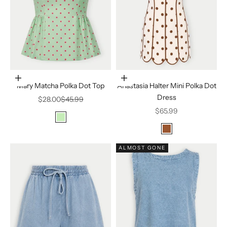
Elige opciones
Elige opciones
Mary Matcha Polka Dot Top
Anastasia Halter Mini Polka Dot
Dress
Precio de oferta
Precio normal
$28.00
$45.99
Precio de oferta
$65.99
lime green
Light Green
Color
cream with brown p
ALMOST GONE