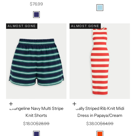
Precio de oferta
$76.99
Color
SKY
Color
Navy
ALMOST GONE
ALMOST GONE
Elige opciones
Elige opciones
Evangeline Navy Multi Stripe
Sally Striped Rib Knit Midi
Knit Shorts
Dress in Papaya/Cream
Precio de oferta
Precio normal
Precio de oferta
Precio normal
$18.00
$28.99
$38.00
$64.99
Color
Color