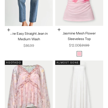
Elige opciones
Elige opciones
Jasmine Mesh Flower
The Easy Straight Jean in
Sleeveless Top
Medium Wash
Precio de oferta
Precio normal
$12.00
$31.99
Precio de oferta
$86.99
Color
Pink
AGOTADO
ALMOST GONE