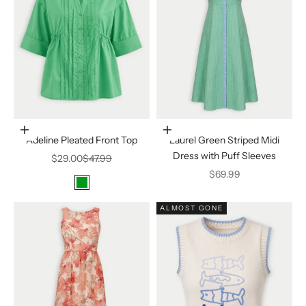
Elige opciones
Elige opciones
Adeline Pleated Front Top
Laurel Green Striped Midi
Dress with Puff Sleeves
Precio de oferta
Precio normal
$29.00
$47.99
Precio de oferta
$69.99
Color
Turf Green
ALMOST GONE