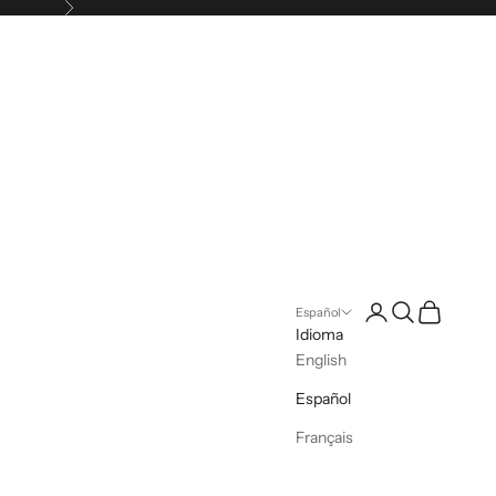
Siguiente
Iniciar sesión
Buscar
Cesta
Español
Idioma
English
Español
Français