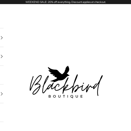
WEEKEND SALE: 20% off everything. Discount applies at checkout.
Blackbird Boutique