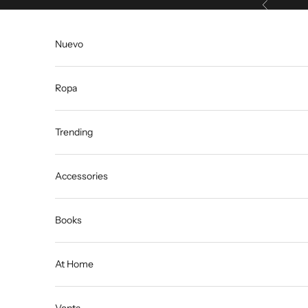
Anterior
Ir al contenido
Nuevo
Ropa
Trending
Accessories
Books
At Home