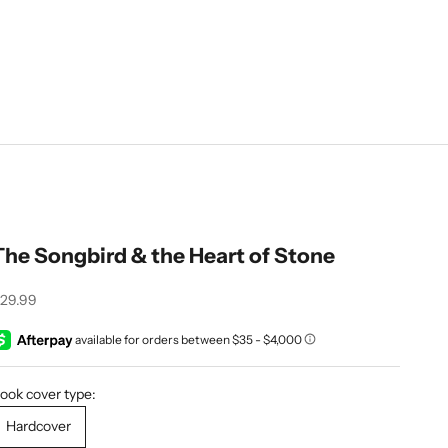
The Songbird & the Heart of Stone
recio de oferta
29.99
ook cover type:
Hardcover