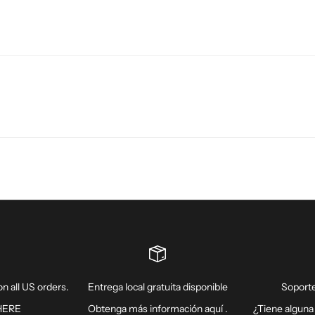
n all US orders.
Entrega local gratuita disponible
Soporte
HERE
Obtenga más información
aquí
.
¿Tiene alguna