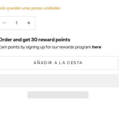
olo quedan unas pocas unidades
educir cantidad
Aumentar cantidad
Order and get
30
reward points
Earn points by signing up for our rewards program
here
AÑADIR A LA CESTA