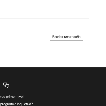
Escribir una reseña
 de primer nivel
 pregunta o inquietud?