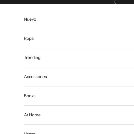
Anterior
Ir al contenido
Nuevo
Ropa
Trending
Accessories
Books
At Home