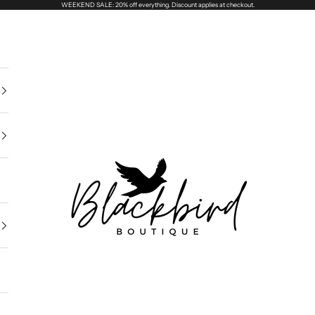
WEEKEND SALE: 20% off everything. Discount applies at checkout.
Blackbird Boutique