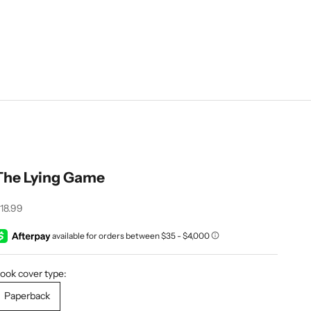
The Lying Game
recio de oferta
18.99
ook cover type:
Paperback