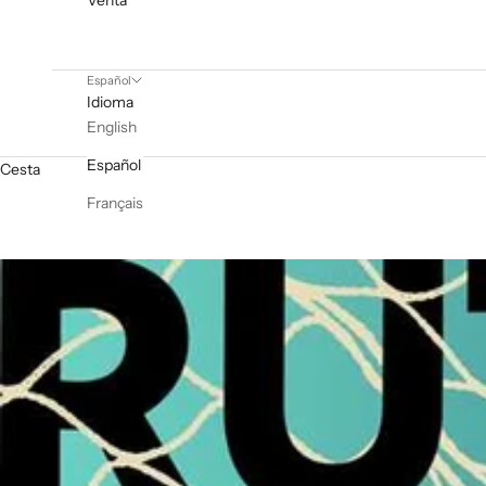
Venta
Español
Idioma
English
Español
Cesta
Français