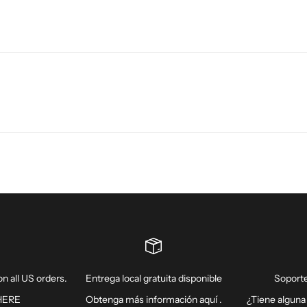
n all US orders.
Entrega local gratuita disponible
Soporte
HERE
Obtenga más información
aquí
.
¿Tiene alguna