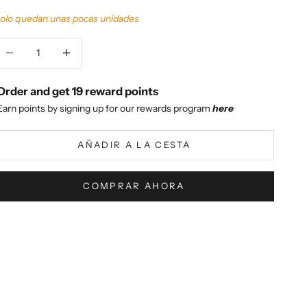
olo quedan unas pocas unidades
educir cantidad
Aumentar cantidad
Order and get
19
reward points
Earn points by signing up for our rewards program
here
AÑADIR A LA CESTA
COMPRAR AHORA