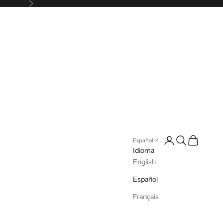
Siguiente
Iniciar sesión
Buscar
Cesta
Español
Idioma
English
Español
Français