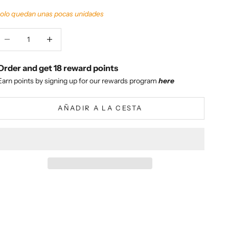
olo quedan unas pocas unidades
educir cantidad
Aumentar cantidad
Order and get
18
reward points
Earn points by signing up for our rewards program
here
AÑADIR A LA CESTA