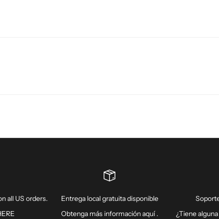
n all US orders.
Entrega local gratuita disponible
Soporte
HERE
Obtenga más información
aquí
.
¿Tiene alguna