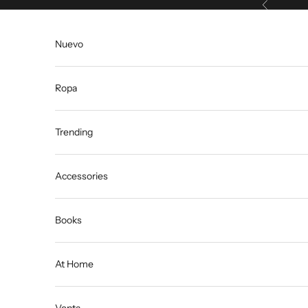
Anterior
Ir al contenido
Nuevo
Ropa
Trending
Accessories
Books
At Home