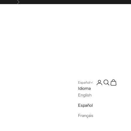
Siguiente
Iniciar sesión
Buscar
Cesta
Español
Idioma
English
Español
Français