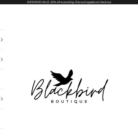
WEEKEND SALE: 20% off everything. Discount applies at checkout.
Blackbird Boutique