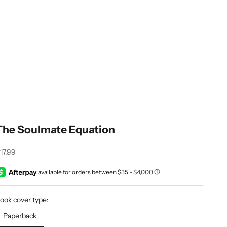
The Soulmate Equation
recio de oferta
17.99
ook cover type:
Paperback