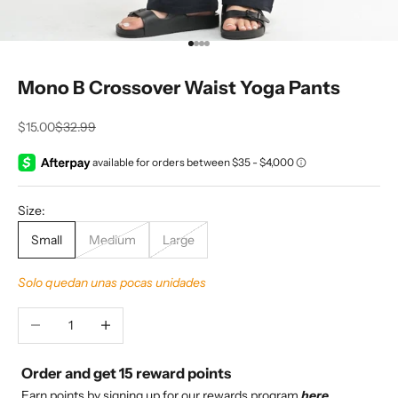
Ir al artículo 1
Ir al artículo 2
Ir al artículo 3
Ir al artículo 4
Mono B Crossover Waist Yoga Pants
Precio de oferta
Precio normal
$15.00
$32.99
Size:
Small
Medium
Large
Solo quedan unas pocas unidades
Reducir cantidad
Aumentar cantidad
Order and get
15
reward points
Earn points by signing up for our rewards program
here