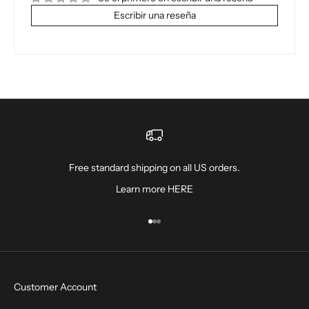
Escribir una reseña
Free standard shipping on all US orders.
Learn more
HERE
Ir al artículo 1
Ir al artículo 2
Ir al artículo 3
Customer Account