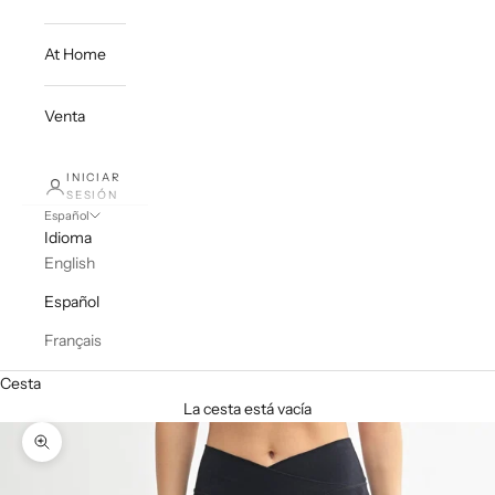
At Home
Venta
INICIAR
SESIÓN
Español
Idioma
English
Español
Français
Cesta
La cesta está vacía
Zoom