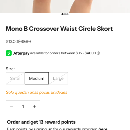
Ir al artículo 1
Ir al artículo 2
Ir al artículo 3
Ir al artículo 4
Mono B Crossover Waist Circle Skort
Precio de oferta
Precio normal
$13.00
$33.99
Size:
Small
Medium
Large
Solo quedan unas pocas unidades
Reducir cantidad
Aumentar cantidad
Order and get
13
reward points
Earn points by signing up for our rewards program
here