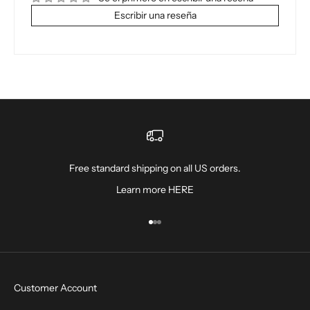
Escribir una reseña
Free standard shipping on all US orders.
Learn more
HERE
Ir al artículo 1
Ir al artículo 2
Ir al artículo 3
Customer Account