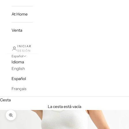
At Home
Venta
INICIAR
SESIÓN
Español
Idioma
English
Español
Français
Cesta
La cesta está vacía
Zoom