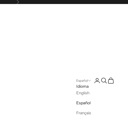
Siguiente
Iniciar sesión
Buscar
Cesta
Español
Idioma
English
Español
Français