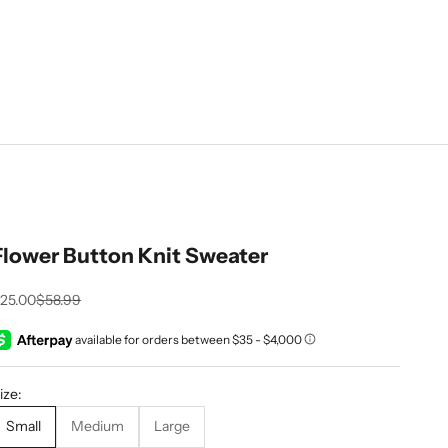
Flower Button Knit Sweater
recio de oferta
Precio normal
25.00
$58.99
ize:
Small
Medium
Large