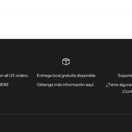
n all US orders.
Entrega local gratuita disponible
Soporte
HERE
Obtenga más información
aquí
.
¿Tiene alguna
¡Con