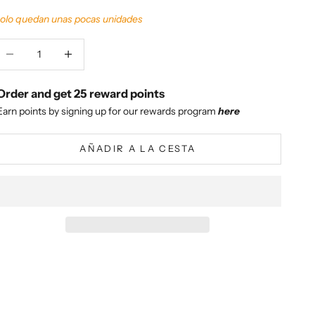
olo quedan unas pocas unidades
educir cantidad
Aumentar cantidad
Order and get
25
reward points
Earn points by signing up for our rewards program
here
AÑADIR A LA CESTA