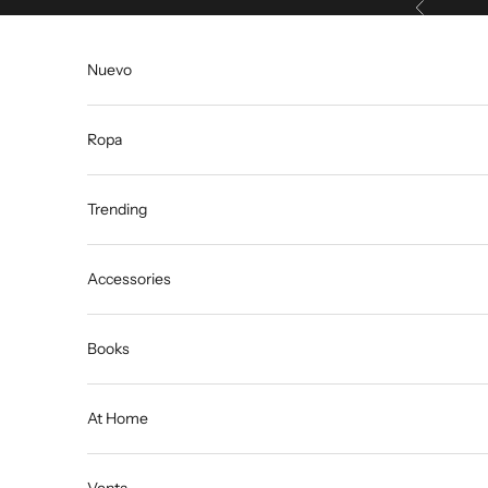
Anterior
Ir al contenido
Nuevo
Ropa
Trending
Accessories
Books
At Home