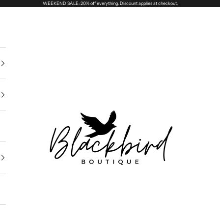
WEEKEND SALE: 20% off everything. Discount applies at checkout.
Blackbird Boutique