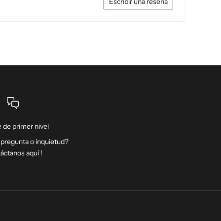
Escribir una reseña
 de primer nivel
 pregunta o inquietud?
táctanos
aquí
!