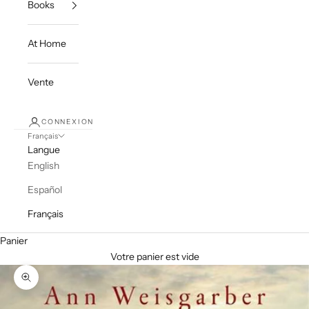
Books
At Home
Vente
CONNEXION
Français
Langue
English
Español
Français
Panier
Votre panier est vide
Zoomer sur l'image