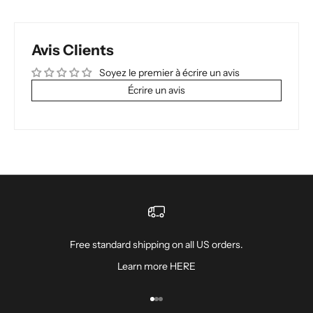
Avis Clients
Soyez le premier à écrire un avis
Écrire un avis
Free standard shipping on all US orders.
Learn more
HERE
Aller à l'élément 1
Aller à l'élément 2
Aller à l'élément 3