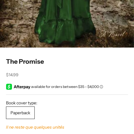
The Promise
Prix de vente
$14.99
Book cover type:
Paperback
Il ne reste que quelques unités