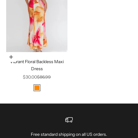
Choisir les options
Vibrant Floral Backless Maxi
Dress
Prix de vente
Prix normal
$30.00
$86.99
Color
Orange
Free standard shipping on all US orders.