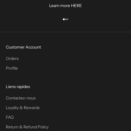
Learn more
HERE
Aller à l'élément 1
Aller à l'élément 2
Aller à l'élément 3
Customer Account
Orders
Profile
Liens rapides
Contactez-nous
Loyalty & Rewards
FAQ
Return & Refund Policy