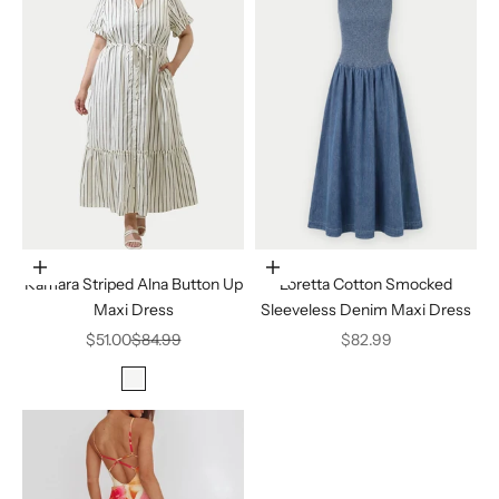
Choisir les options
Choisir les options
Kamara Striped Alna Button Up
Loretta Cotton Smocked
Maxi Dress
Sleeveless Denim Maxi Dress
Prix de vente
Prix normal
Prix de vente
$51.00
$84.99
$82.99
Color
MARSHMALLOW