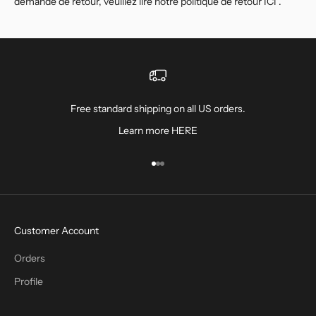
demande de retour, veuillez lire notre politique de retour
ICI
.
Free standard shipping on all US orders.
Learn more
HERE
Aller à l'élément 1
Aller à l'élément 2
Aller à l'élément 3
Customer Account
Orders
Profile