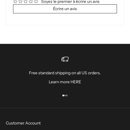
Soyez le premier à écrire un avis
Écrire un avis
Free standard shipping on all US orders.
Learn more
HERE
Aller à l'élément 1
Aller à l'élément 2
Aller à l'élément 3
Customer Account