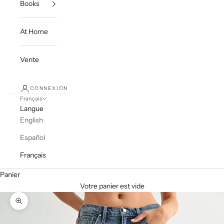
Books
At Home
Vente
CONNEXION
Français
Langue
English
Español
Français
Panier
Votre panier est vide
Zoomer sur l'image