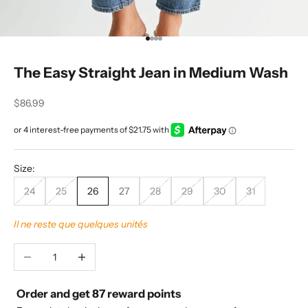
Aller à l'élément 1
Aller à l'élément 2
Aller à l'élément 3
Aller à l'élément 4
The Easy Straight Jean in Medium Wash
Prix de vente
$86.99
Size:
24
25
26
27
28
29
30
31
Il ne reste que quelques unités
Diminuer la quantité
Augmenter la quantité
Order and get
87
reward points