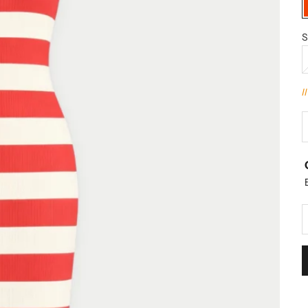
S
I
D