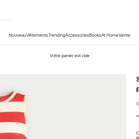
Nouveau
Vêtements
Trending
Accessories
Books
At Home
Vente
Votre panier est vide
P
$
C