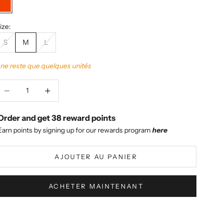
PAPAYA
ize:
S
M
L
l ne reste que quelques unités
iminuer la quantité
Augmenter la quantité
Order and get
38
reward points
Earn points by signing up for our rewards program
here
AJOUTER AU PANIER
ACHETER MAINTENANT