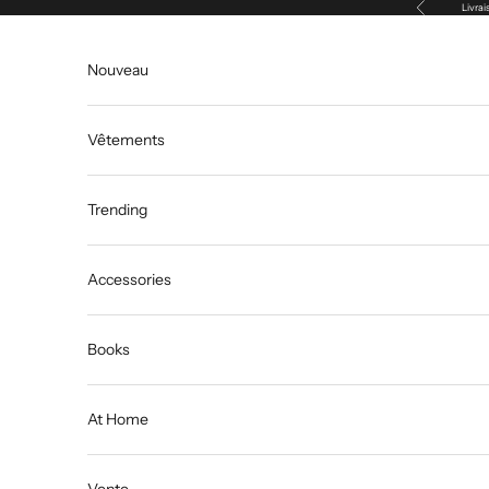
Précédent
Passer au contenu
Livrai
Nouveau
Vêtements
Trending
Accessories
Books
At Home