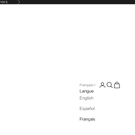
Suivant
 100 $.
Connexion
Recherche
Panier
Français
Langue
English
Español
Français