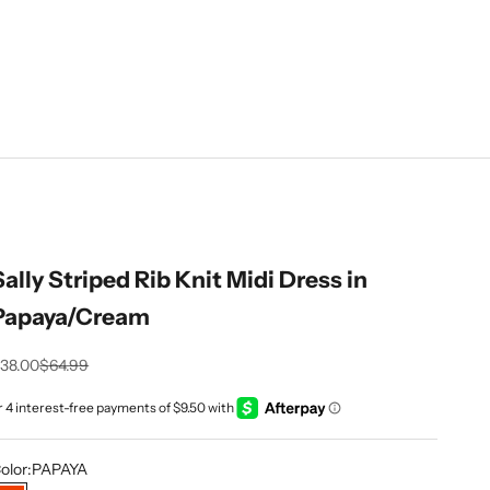
Sally Striped Rib Knit Midi Dress in
Papaya/Cream
rix de vente
Prix normal
38.00
$64.99
olor:
PAPAYA