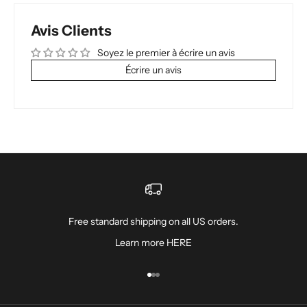
Avis Clients
Soyez le premier à écrire un avis
Écrire un avis
Free standard shipping on all US orders.
Learn more
HERE
Aller à l'élément 1
Aller à l'élément 2
Aller à l'élément 3