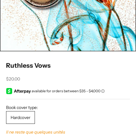
Ruthless Vows
Prix de vente
$20.00
Book cover type:
Hardcover
Il ne reste que quelques unités