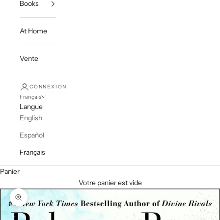
Books
At Home
Vente
CONNEXION
Français
Langue
English
Español
Français
Panier
Votre panier est vide
Zoomer sur l'image