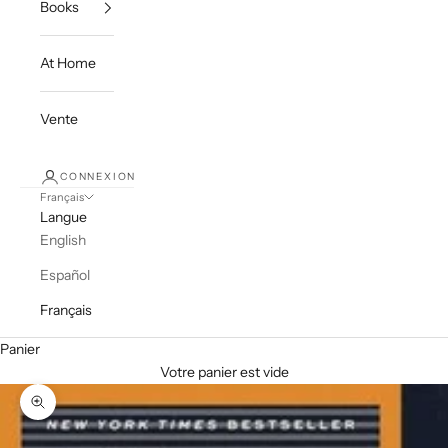
Books
At Home
Vente
CONNEXION
Français
Langue
English
Español
Français
Panier
Votre panier est vide
Zoomer sur l'image