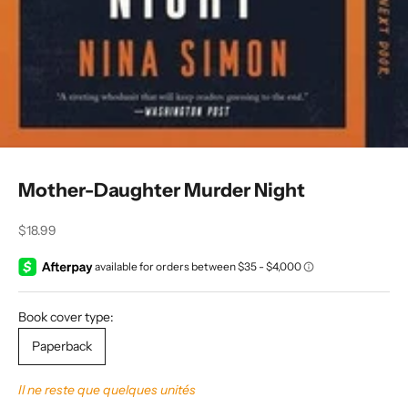
Mother-Daughter Murder Night
Prix de vente
$18.99
Book cover type:
Paperback
Il ne reste que quelques unités