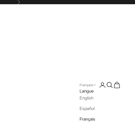
Suivant
Connexion
Recherche
Panier
Français
Langue
English
Español
Français