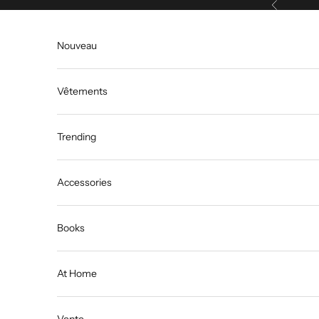
Précédent
Passer au contenu
Nouveau
Vêtements
Trending
Accessories
Books
At Home