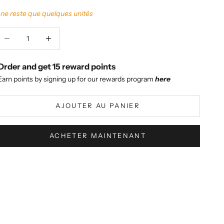
l ne reste que quelques unités
iminuer la quantité
Augmenter la quantité
Order and get
15
reward points
Earn points by signing up for our rewards program
here
AJOUTER AU PANIER
ACHETER MAINTENANT