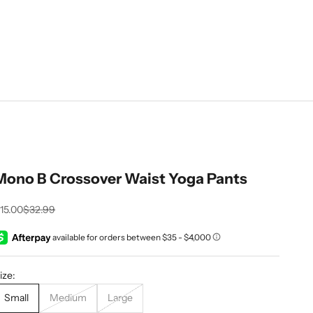
Mono B Crossover Waist Yoga Pants
rix de vente
Prix normal
15.00
$32.99
ize:
Small
Medium
Large