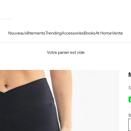
Nouveau
Vêtements
Trending
Accessories
Books
At Home
Vente
Votre panier est vide
P
$
S