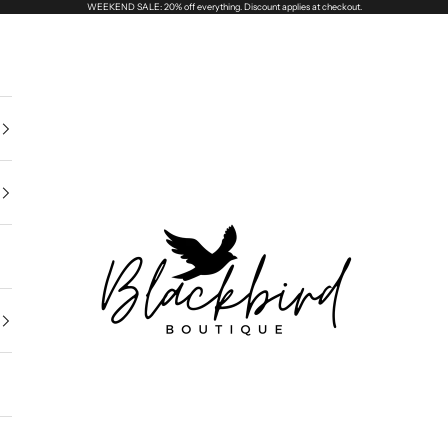
WEEKEND SALE: 20% off everything. Discount applies at checkout.
Blackbird Boutique