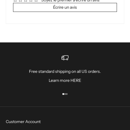
Écrire un avis
Free standard shipping on all US orders.
Learn more
HERE
Aller à l'élément 1
Aller à l'élément 2
Aller à l'élément 3
Customer Account