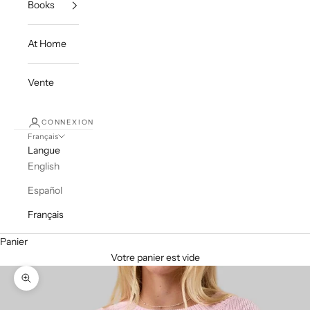
Books
At Home
Vente
CONNEXION
Français
Langue
English
Español
Français
Panier
Votre panier est vide
Zoomer sur l'image