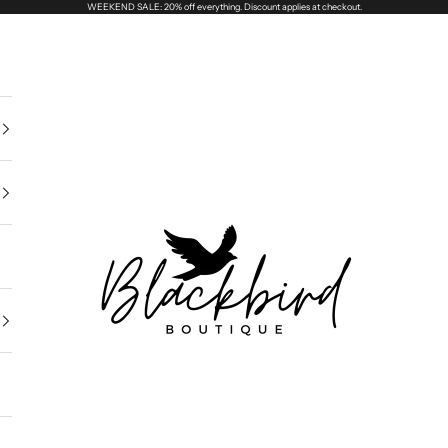
WEEKEND SALE: 20% off everything. Discount applies at checkout.
Blackbird Boutique