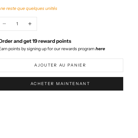
l ne reste que quelques unités
iminuer la quantité
Augmenter la quantité
Order and get
19
reward points
Earn points by signing up for our rewards program
here
AJOUTER AU PANIER
ACHETER MAINTENANT