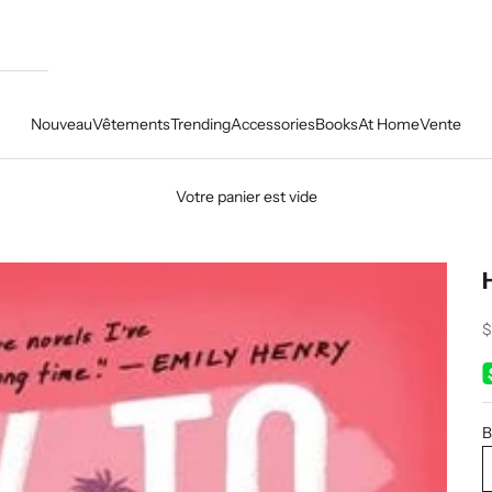
Nouveau
Vêtements
Trending
Accessories
Books
At Home
Vente
Votre panier est vide
P
$
B