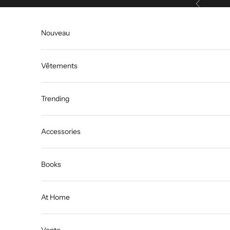
Précédent
Passer au contenu
Nouveau
Vêtements
Trending
Accessories
Books
At Home