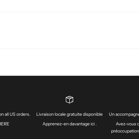
n all US orders.
Livraison locale gratuite disponible
Un accompagne
HERE
Apprenez-en davantage
ici
.
Avez-vous d
préoccupatio