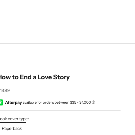
How to End a Love Story
rix de vente
18.99
ook cover type:
Paperback