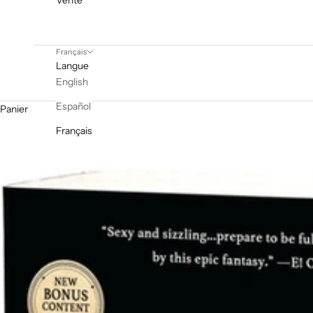
Vente
Français
Langue
English
Español
Panier
Français