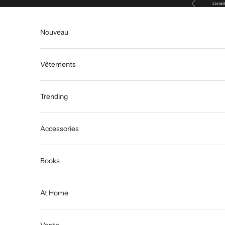
Précédent
Passer au contenu
Livrai
Nouveau
Vêtements
Trending
Accessories
Books
At Home