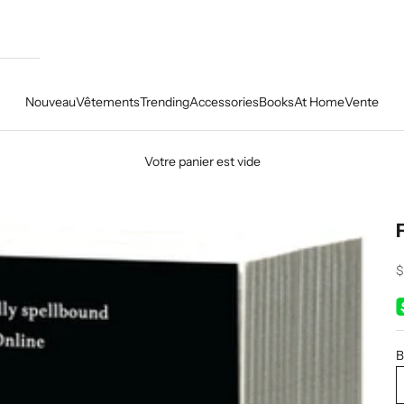
Nouveau
Vêtements
Trending
Accessories
Books
At Home
Vente
Votre panier est vide
P
$
B