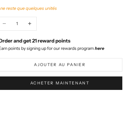
l ne reste que quelques unités
iminuer la quantité
Augmenter la quantité
Order and get
21
reward points
Earn points by signing up for our rewards program
here
AJOUTER AU PANIER
ACHETER MAINTENANT