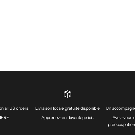
n all US orders.
Livraison locale gratuite disponible
Un accompagne
HERE
Apprenez-en davantage
ici
.
Avez-vous d
préoccupatio