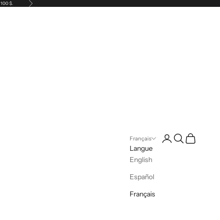
Suivant
 100 $.
Connexion
Recherche
Panier
Français
Langue
English
Español
Français