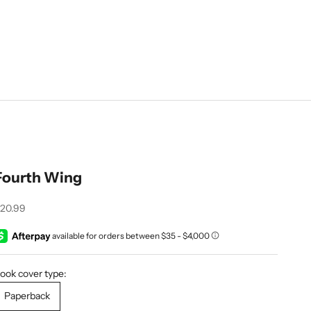
Fourth Wing
rix de vente
20.99
ook cover type:
Paperback