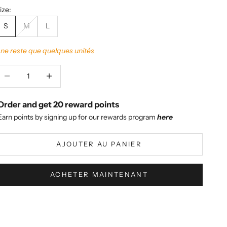
ize:
S
M
L
l ne reste que quelques unités
iminuer la quantité
Augmenter la quantité
Order and get
20
reward points
Earn points by signing up for our rewards program
here
AJOUTER AU PANIER
ACHETER MAINTENANT