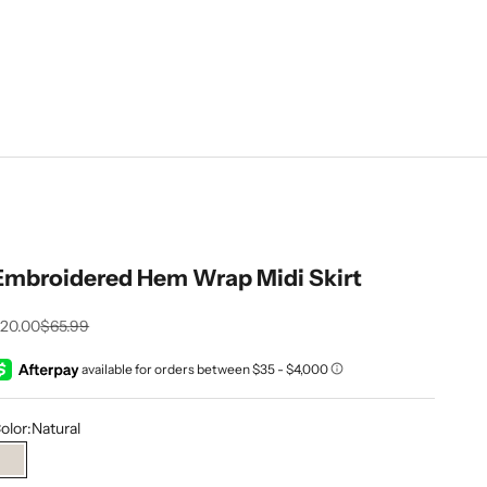
Embroidered Hem Wrap Midi Skirt
rix de vente
Prix normal
20.00
$65.99
olor:
Natural
Natural