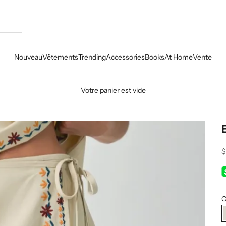
Nouveau
Vêtements
Trending
Accessories
Books
At Home
Vente
Votre panier est vide
P
$
C