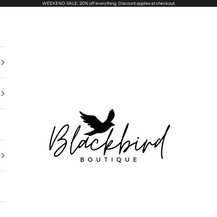
WEEKEND SALE: 20% off everything. Discount applies at checkout.
Blackbird Boutique