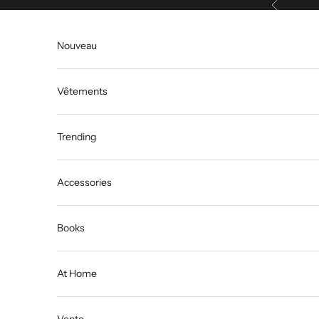
Précédent
Passer au contenu
Nouveau
Vêtements
Trending
Accessories
Books
At Home