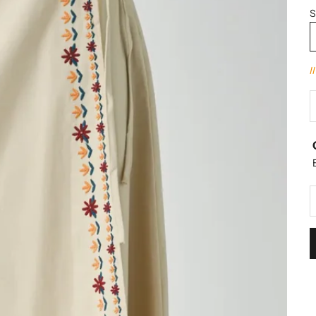
S
I
D