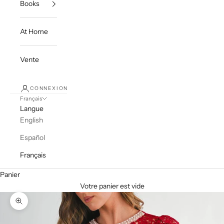
Books
At Home
Vente
CONNEXION
Français
Langue
English
Español
Français
Panier
Votre panier est vide
Zoomer sur l'image