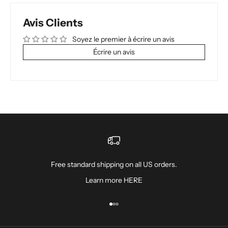
Avis Clients
Soyez le premier à écrire un avis
Écrire un avis
Free standard shipping on all US orders.
Learn more
HERE
Aller à l'élément 1
Aller à l'élément 2
Aller à l'élément 3