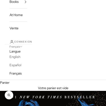
Books
At Home
Vente
CONNEXION
Français
Langue
English
Español
Français
Panier
Votre panier est vide
Zoomer sur l'image