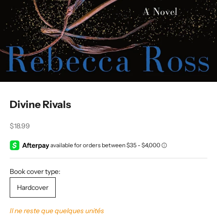
Divine Rivals
Prix de vente
$18.99
Book cover type:
Hardcover
Il ne reste que quelques unités