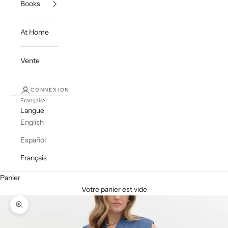
Books
At Home
Vente
CONNEXION
Français
Langue
English
Español
Français
Panier
Votre panier est vide
Zoomer sur l'image