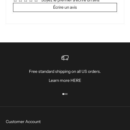
Écrire un avis
Free standard shipping on all US orders.
Learn more
HERE
Aller à l'élément 1
Aller à l'élément 2
Aller à l'élément 3
Customer Account