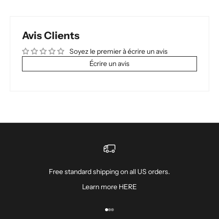
Avis Clients
Soyez le premier à écrire un avis
Écrire un avis
Free standard shipping on all US orders.
Learn more
HERE
Aller à l'élément 1
Aller à l'élément 2
Aller à l'élément 3