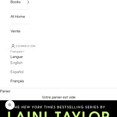
Books
At Home
Vente
CONNEXION
Français
Langue
English
Español
Français
Panier
Votre panier est vide
Zoomer sur l'image