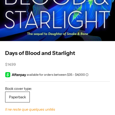
Days of Blood and Starlight
Prix de vente
$14.99
Book cover type:
Paperback
Il ne reste que quelques unités