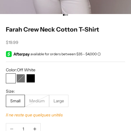
Aller à l'élément 1
Aller à l'élément 2
Aller à l'élément 3
Farah Crew Neck Cotton T-Shirt
Prix de vente
$19.99
Color:
Off White
Off White
Charcoal
Black
Size:
Small
Medium
Large
Il ne reste que quelques unités
Diminuer la quantité
Augmenter la quantité