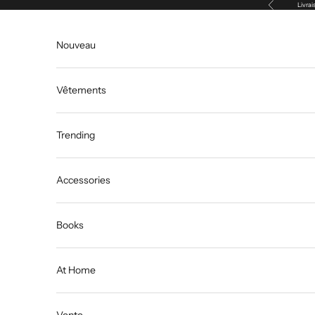
Précédent
Passer au contenu
Livrai
Nouveau
Vêtements
Trending
Accessories
Books
At Home