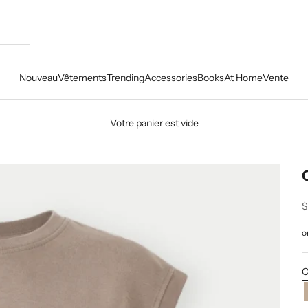
Nouveau
Vêtements
Trending
Accessories
Books
At Home
Vente
Votre panier est vide
P
$
C