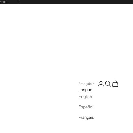
Suivant
 100 $.
Connexion
Recherche
Panier
Français
Langue
English
Español
Français