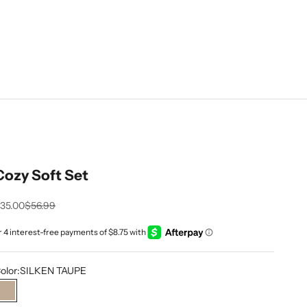
Cozy Soft Set
rix de vente
Prix normal
35.00
$56.99
olor:
SILKEN TAUPE
SILKEN TAUPE