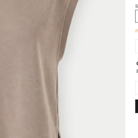
S
I
D