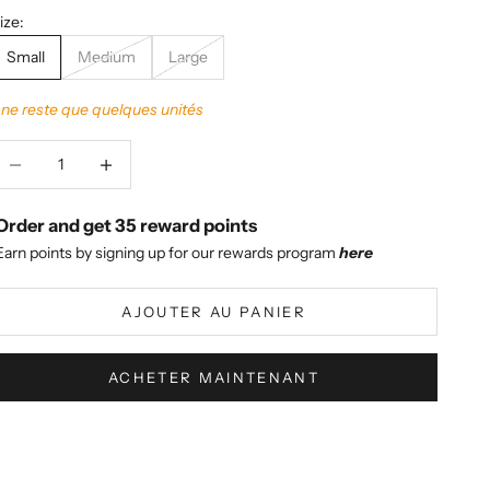
ize:
Small
Medium
Large
l ne reste que quelques unités
iminuer la quantité
Augmenter la quantité
Order and get
35
reward points
Earn points by signing up for our rewards program
here
AJOUTER AU PANIER
ACHETER MAINTENANT