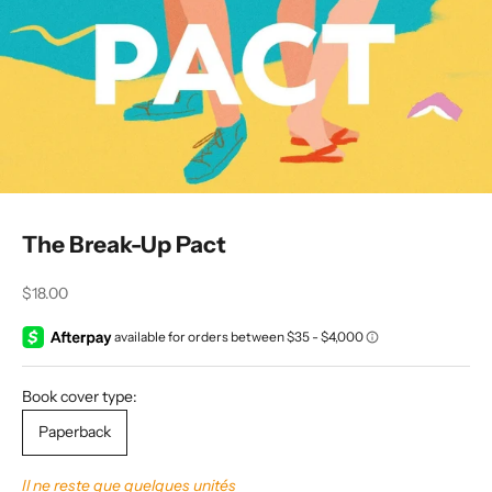
The Break-Up Pact
Prix de vente
$18.00
Book cover type:
Paperback
Il ne reste que quelques unités