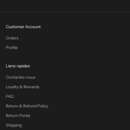
Aller à l'élément 1
Aller à l'élément 2
Aller à l'élément 3
Customer Account
Orders
Profile
Liens rapides
Contactez-nous
Loyalty & Rewards
FAQ
Return & Refund Policy
Return Portal
Shipping