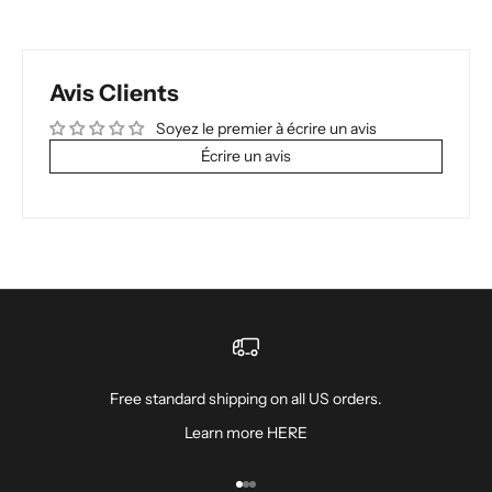
Avis Clients
Soyez le premier à écrire un avis
Écrire un avis
Free standard shipping on all US orders.
Learn more
HERE
Aller à l'élément 1
Aller à l'élément 2
Aller à l'élément 3