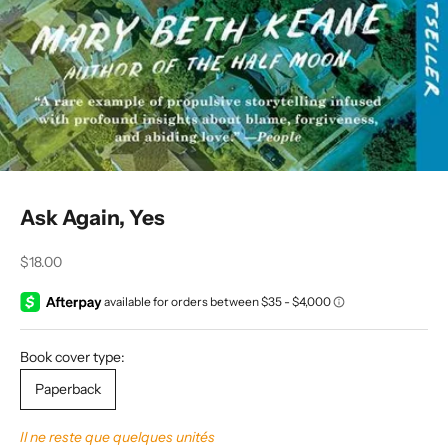
Ask Again, Yes
Prix de vente
$18.00
Book cover type:
Paperback
Il ne reste que quelques unités