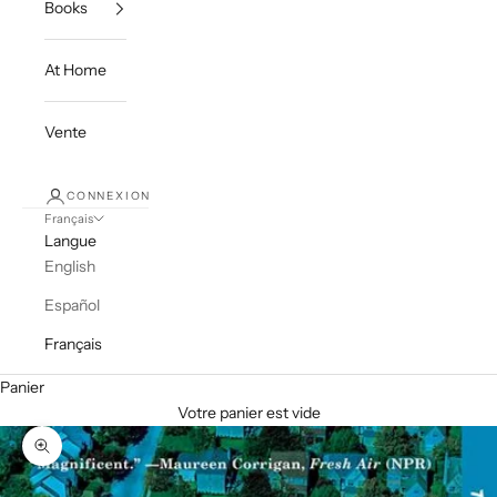
Books
At Home
Vente
CONNEXION
Français
Langue
English
Español
Français
Panier
Votre panier est vide
Zoomer sur l'image