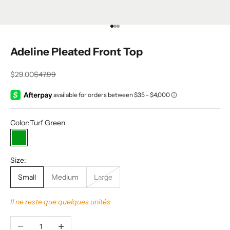
Aller à l'élément 1
Aller à l'élément 2
Aller à l'élément 3
Adeline Pleated Front Top
Prix de vente
Prix normal
$29.00
$47.99
Color:
Turf Green
Turf Green
Size:
Small
Medium
Large
Il ne reste que quelques unités
Diminuer la quantité
Augmenter la quantité