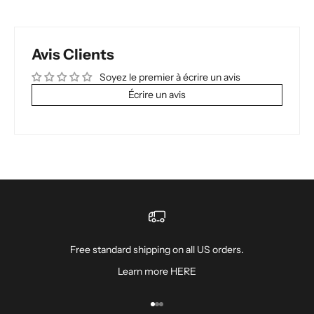
Avis Clients
Soyez le premier à écrire un avis
Écrire un avis
Free standard shipping on all US orders.
Learn more
HERE
Aller à l'élément 1
Aller à l'élément 2
Aller à l'élément 3