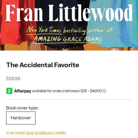
The Accidental Favorite
Prix de vente
$29.99
Book cover type:
Hardcover
Il ne reste que quelques unités