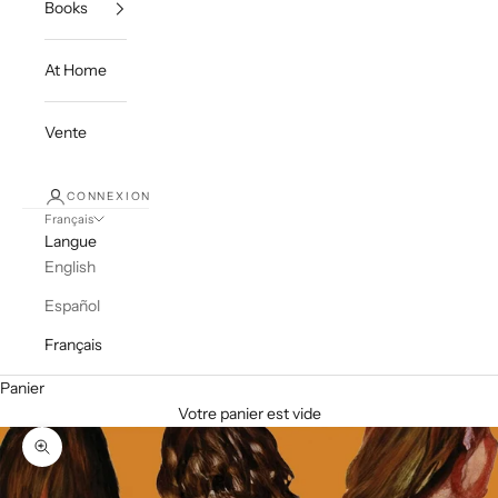
Books
At Home
Vente
CONNEXION
Français
Langue
English
Español
Français
Panier
Votre panier est vide
Zoomer sur l'image