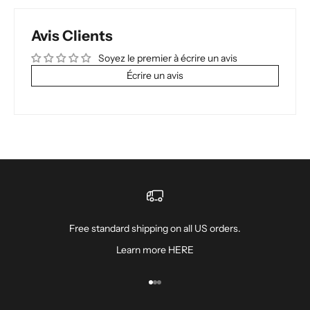
Avis Clients
Soyez le premier à écrire un avis
Écrire un avis
Free standard shipping on all US orders.
Learn more
HERE
Aller à l'élément 1
Aller à l'élément 2
Aller à l'élément 3