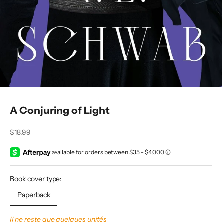
A Conjuring of Light
Prix de vente
$18.99
Book cover type:
Paperback
Il ne reste que quelques unités