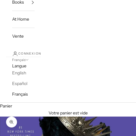
Books
At Home
Vente
CONNEXION
Français
Langue
English
Español
Français
Panier
Votre panier est vide
Zoomer sur l'image