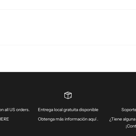
n all US orders.
Entrega local gratuita disponible
Soporte
HERE
Obtenga más información
aquí
.
¿Tiene alguna
¡Con