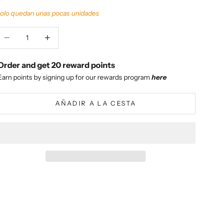
olo quedan unas pocas unidades
educir cantidad
Aumentar cantidad
Order and get
20
reward points
Earn points by signing up for our rewards program
here
AÑADIR A LA CESTA