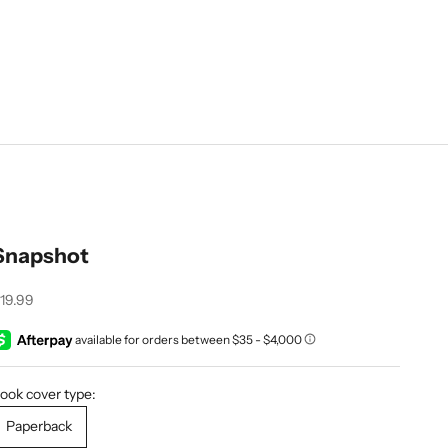
Snapshot
recio de oferta
19.99
ook cover type:
Paperback