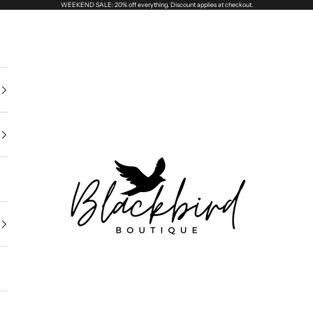
WEEKEND SALE: 20% off everything. Discount applies at checkout.
Blackbird Boutique