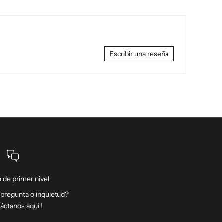
Escribir una reseña
 de primer nivel
 pregunta o inquietud?
táctanos
aquí
!