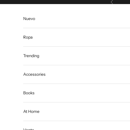
Anterior
Ir al contenido
Nuevo
Ropa
Trending
Accessories
Books
At Home