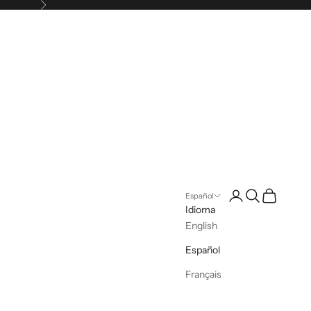
Siguiente
Iniciar sesión
Buscar
Cesta
Español
Idioma
English
Español
Français