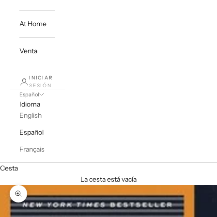
At Home
Venta
INICIAR
SESIÓN
Español
Idioma
English
Español
Français
Cesta
La cesta está vacía
Zoom