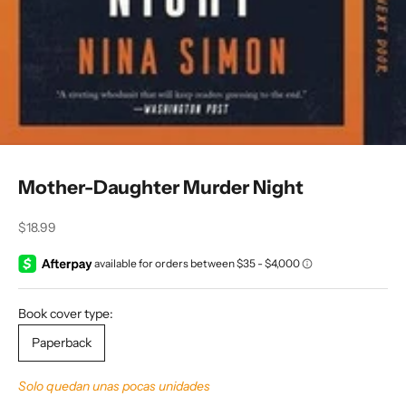
Mother-Daughter Murder Night
Precio de oferta
$18.99
Book cover type:
Paperback
Solo quedan unas pocas unidades