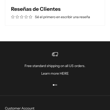
Reseñas de Clientes
Sé el primero en escribir una reseña
Free standard shipping on all US orders.
Learn more
HERE
Ir al artículo 1
Ir al artículo 2
Ir al artículo 3
Customer Account