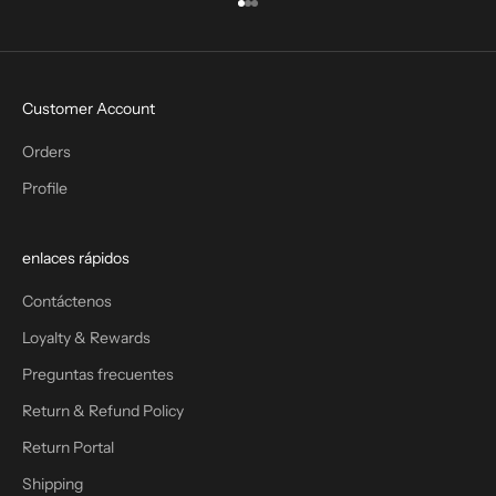
Ir al artículo 1
Ir al artículo 2
Ir al artículo 3
Customer Account
Orders
Profile
enlaces rápidos
Contáctenos
Loyalty & Rewards
Preguntas frecuentes
Return & Refund Policy
Return Portal
Shipping