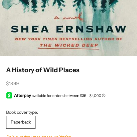
A History of Wild Places
Precio de oferta
$18.99
Book cover type:
Paperback
Solo quedan unas pocas unidades