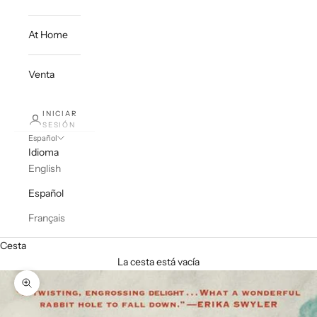
At Home
Venta
INICIAR
SESIÓN
Español
Idioma
English
Español
Français
Cesta
La cesta está vacía
Zoom