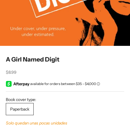
A Girl Named Digit
Precio de oferta
$8.99
Book cover type:
Paperback
Solo quedan unas pocas unidades