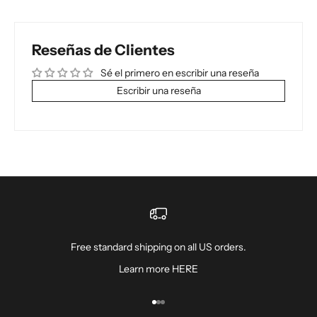
Reseñas de Clientes
Sé el primero en escribir una reseña
Escribir una reseña
Free standard shipping on all US orders.
Learn more
HERE
Ir al artículo 1
Ir al artículo 2
Ir al artículo 3