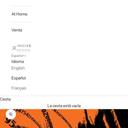
At Home
Venta
INICIAR
SESIÓN
Español
Idioma
English
Español
Français
Cesta
La cesta está vacía
Zoom